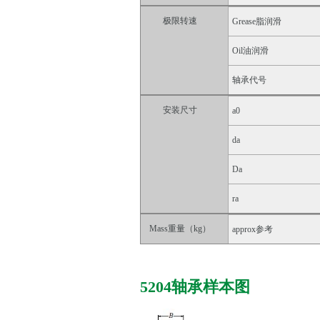
极限转速
Grease脂润滑
Oil油润滑
轴承代号
安装尺寸
a0
da
Da
ra
Mass重量（kg）
approx参考
5204轴承样本图