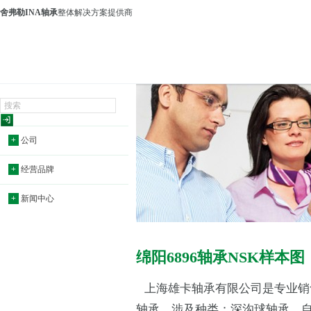
舍弗勒INA轴承
整体解决方案提供商
+
公司
+
经营品牌
+
新闻中心
绵阳6896轴承NSK样本图
上海雄卡轴承有限公司是专业销
轴承，涉及种类：深沟球轴承，