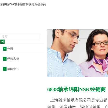
舍弗勒INA轴承
整体解决方案提供商
+
公司
+
经营品牌
+
新闻中心
6838轴承绵阳NSK经销商
上海雄卡轴承有限公司是专业销
轴承，涉及种类：深沟球轴承，