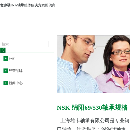
舍弗勒INA轴承
整体解决方案提供商
+
公司
+
经营品牌
+
新闻中心
NSK 绵阳69/530轴承规格
上海雄卡轴承有限公司是专业销
口轴承，涉及种类：深沟球轴承