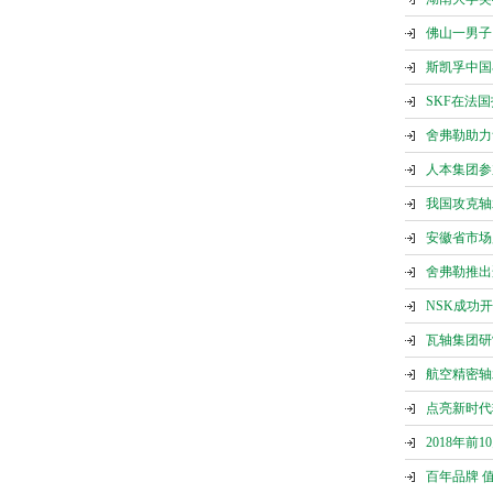
佛山一男子
斯凯孚中国
SKF在法
舍弗勒助力
人本集团参
我国攻克轴
安徽省市场
舍弗勒推出
NSK成功
瓦轴集团研
航空精密轴
点亮新时代
2018年前
百年品牌 值