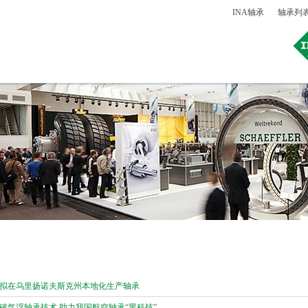
INA轴承
轴承列
拟在乌里扬诺夫斯克州本地化生产轴承
破气浮轴承技术 助力我国航空轴承“黑科技”