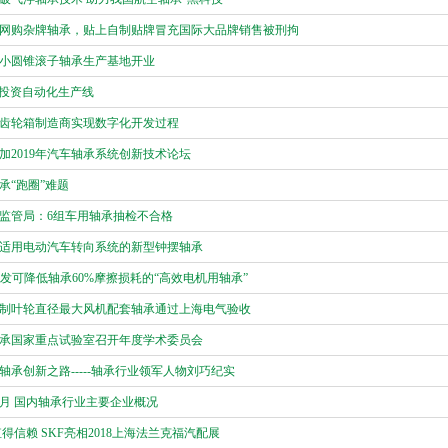
网购杂牌轴承，贴上自制贴牌冒充国际大品牌销售被刑拘
小圆锥滚子轴承生产基地开业
国投资自动化生产线
齿轮箱制造商实现数字化开发过程
加2019年汽车轴承系统创新技术论坛
承“跑圈”难题
监管局：6组车用轴承抽检不合格
适用电动汽车转向系统的新型钟摆轴承
开发可降低轴承60%摩擦损耗的“高效电机用轴承”
制叶轮直径最大风机配套轴承通过上海电气验收
承国家重点试验室召开年度学术委员会
轴承创新之路-----轴承行业领军人物刘巧纪实
10月 国内轴承行业主要企业概况
得信赖 SKF亮相2018上海法兰克福汽配展