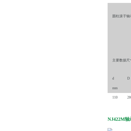
圆柱滚子轴承,
主要数据尺
d
D
mm
110
28
NJ422M