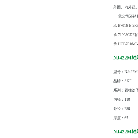
外圈、内外径
我公司还销售
承
B7016-E-2
承
71908CDF
承
HCB7016-C
NJ422M
型号：NJ422M
品牌：SKF
系列：圆柱滚子轴
内径：110
外径：280
厚度：65
NJ422M