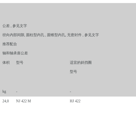
公差 , 参见文字
径向内部间隙, 圆柱型内孔 , 圆锥型内孔, 无密封件 , 参见文字
推荐配合
轴和轴承座公差
体积
型号
适宜的斜挡圈
型号
kg
-
-
24,0
NJ 422 M
HJ 422