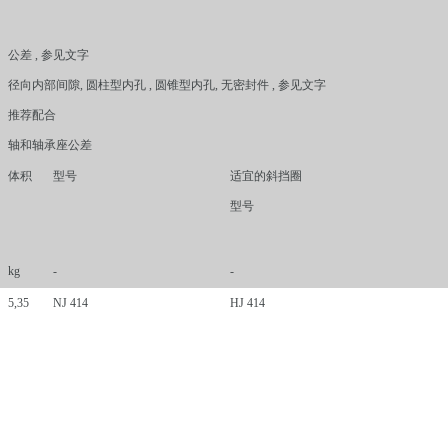
公差 , 参见文字
径向内部间隙, 圆柱型内孔 , 圆锥型内孔, 无密封件 , 参见文字
推荐配合
轴和轴承座公差
体积
型号
适宜的斜挡圈
型号
kg
-
-
5,35
NJ 414
HJ 414