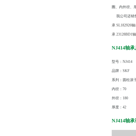
圈、内外径、
我公司还销售
承
SL182926
承
23128BD1
NJ414轴
型号：NJ414
品牌：SKF
系列：圆柱滚子轴
内径：70
外径：180
厚度：42
NJ414轴