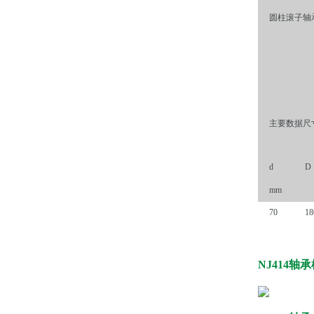
圆柱滚子轴承,
主要数据尺
d
D
mm
70
18
NJ414轴