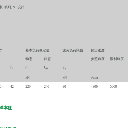
 单列, NJ 设计
寸
基本负荷额定值
疲劳负荷限值
额定速度
动态
静态
参照速度
限制速度
C
P
B
C
0
u
kN
kN
r/min
0
42
229
240
30
4300
5000
承样本图