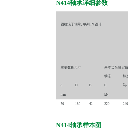
N414轴承详细参数
圆柱滚子轴承, 单列, N 设计
主要数据尺寸
基本负荷额定
动态
静
C
d
D
B
C
0
mm
kN
70
180
42
229
240
N414轴承样本图