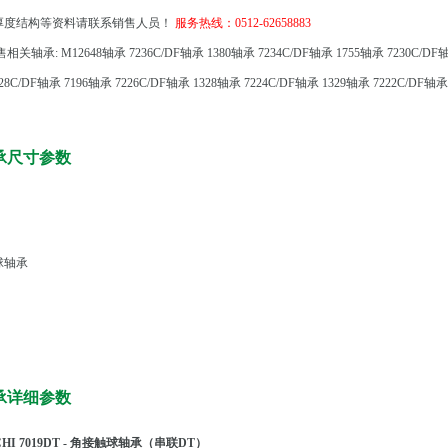
厚度结构等资料请联系销售人员！
服务热线：0512-62658883
相关轴承:
M12648轴承
7236C/DF轴承
1380轴承
7234C/DF轴承
1755轴承
7230C/DF
228C/DF轴承
7196轴承
7226C/DF轴承
1328轴承
7224C/DF轴承
1329轴承
7222C/DF轴承
轴承尺寸参数
球轴承
轴承详细参数
HI 7019DT - 角接触球轴承（串联DT）