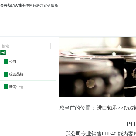
舍弗勒INA轴承
整体解决方案提供商
+
公司
+
经营品牌
+
新闻中心
您当前的位置：
进口轴承
>>
FAG
P
我公司专业销售PHE40,能为客